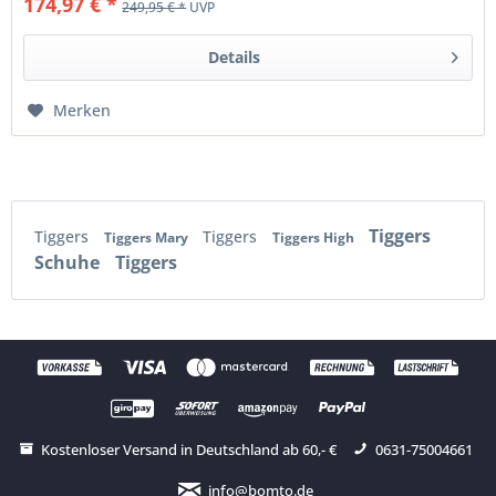
174,97 € *
249,95 € *
UVP
Details
Merken
Tiggers
Tiggers
Tiggers
Tiggers Mary
Tiggers High
Schuhe
Tiggers
Kostenloser Versand in Deutschland ab 60,- €
0631-75004661
info@bomto.de