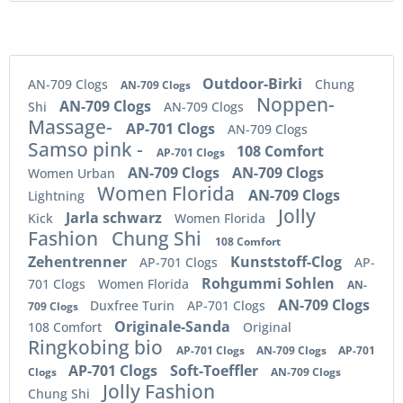
Outdoor-Birki
AN-709 Clogs
Chung
AN-709 Clogs
Noppen-
AN-709 Clogs
Shi
AN-709 Clogs
Massage-
AP-701 Clogs
AN-709 Clogs
Samso pink -
108 Comfort
AP-701 Clogs
AN-709 Clogs
AN-709 Clogs
Women Urban
Women Florida
AN-709 Clogs
Lightning
Jolly
Jarla schwarz
Kick
Women Florida
Fashion
Chung Shi
108 Comfort
Zehentrenner
Kunststoff-Clog
AP-701 Clogs
AP-
Rohgummi Sohlen
701 Clogs
Women Florida
AN-
AN-709 Clogs
Duxfree Turin
AP-701 Clogs
709 Clogs
Originale-Sanda
108 Comfort
Original
Ringkobing bio
AP-701 Clogs
AN-709 Clogs
AP-701
AP-701 Clogs
Soft-Toeffler
Clogs
AN-709 Clogs
Jolly Fashion
Chung Shi