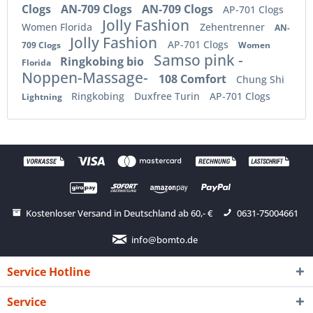
Clogs
AN-709 Clogs
AN-709 Clogs
AP-701 Clogs
Jolly Fashion
Women Florida
Zehentrenner
AN-
Jolly Fashion
AP-701 Clogs
709 Clogs
Women
Samso pink -
Ringkobing bio
Florida
Noppen-Massage-
108 Comfort
Chung Shi
Ringkobing
Duxfree Turin
AP-701 Clogs
Lightning
Kostenloser Versand in Deutschland ab 60,- €
0631-75004661
info@bomto.de
Service Hotline
Service