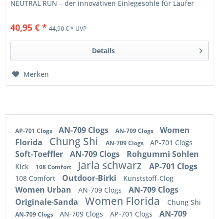
NEUTRAL RUN – der innovativen Einlegesohle für Läufer
aller...
40,95 € *
44,90 € *
UVP
Details
Merken
AN-709 Clogs
Women
AP-701 Clogs
AN-709 Clogs
Chung Shi
Florida
AP-701 Clogs
AN-709 Clogs
Soft-Toeffler
AN-709 Clogs
Rohgummi Sohlen
Jarla schwarz
AP-701 Clogs
Kick
108 Comfort
Outdoor-Birki
108 Comfort
Kunststoff-Clog
Women Urban
AN-709 Clogs
AN-709 Clogs
Women Florida
Originale-Sanda
Chung Shi
AN-709
AN-709 Clogs
AP-701 Clogs
AN-709 Clogs