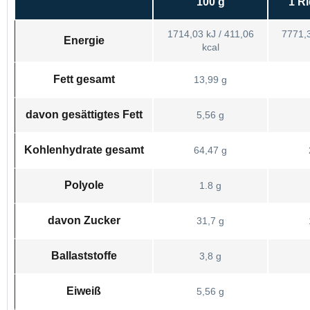
100 g
1 Ri
1714,03 kJ / 411,06
7771,3
Energie
kcal
Fett gesamt
13,99 g
davon gesättigtes Fett
5,56 g
Kohlenhydrate gesamt
64,47 g
Polyole
1.8 g
davon Zucker
31,7 g
Ballaststoffe
3,8 g
Eiweiß
5,56 g