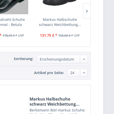
andnaht-Schuhe
Markus Halbschuhe
Goodman
hmal - Betula
schwarz Weichbettung...
Schuhe ne
Be
*
131,75 € *
152,11 € *
178,95 € *
UVP
155,00 € *
UVP
Sortierung:
Artikel pro Seite:
Markus Halbschuhe
schwarz Weichbettung...
Berkemann Biel markus Schuhe: