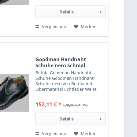
Artikelnummer: 764043 Modell:...
Details
Vergleichen
Merken
Goodman Handnaht-
Schuhe nero Schmal -
Betula
Betula Goodman Handnaht-
Schuhe Goodman Handnaht-
Schuhe nero von Betula mit
Obermaterial Echtleder Weite
Schmal. Jetzt die komfortablen
und hochwertigen Betula Schuhe
152,11 € *
178,95 € *
UVP
bestellen. Hersteller: Betula
Artikelnummer: 765033 Modell:
Goodman...
Details
Vergleichen
Merken