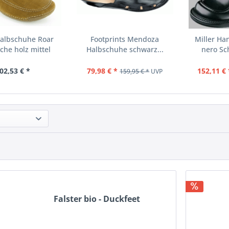
Halbschuhe Roar
Footprints Mendoza
Miller H
che holz mittel
Halbschuhe schwarz...
nero Sc
02,53 € *
79,98 € *
152,11 € 
159,95 € *
UVP
Falster bio - Duckfeet