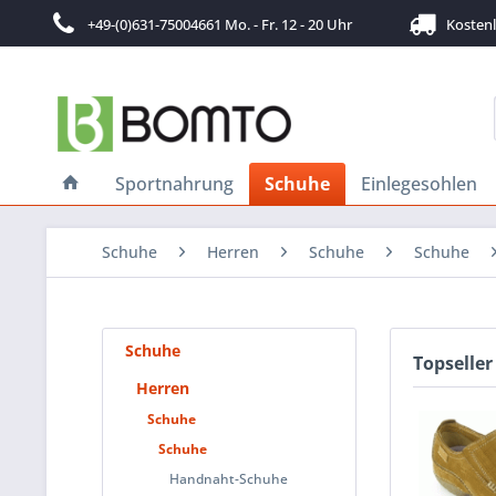
+49-(0)631-75004661 Mo. - Fr. 12 - 20 Uhr
Kostenlo
Sportnahrung
Schuhe
Einlegesohlen
Schuhe
Herren
Schuhe
Schuhe
Schuhe
Topseller
Herren
Schuhe
Schuhe
Handnaht-Schuhe