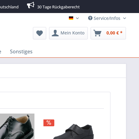
utschland
30 Tage Rückgaberecht
Service/Infos
Deutsch
Mein Konto
0,00 € *
e
Sonstiges