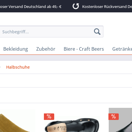
ser Versand Deutschland ab 49,- €
Kostenloser Rückversand De
Bekleidung
Zubehör
Biere - Craft Beers
Getränk
Halbschuhe