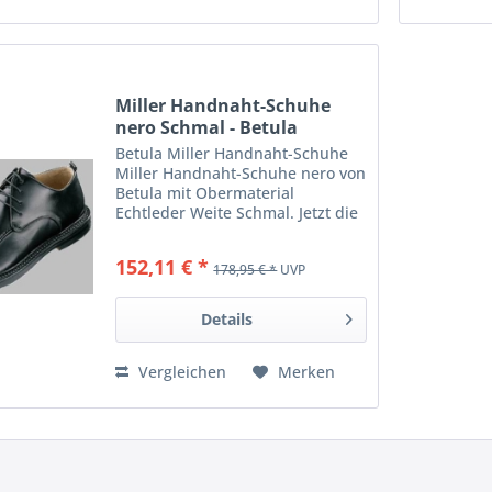
Miller Handnaht-Schuhe
nero Schmal - Betula
Betula Miller Handnaht-Schuhe
Miller Handnaht-Schuhe nero von
Betula mit Obermaterial
Echtleder Weite Schmal. Jetzt die
komfortablen und hochwertigen
Betula Schuhe bestellen.
152,11 € *
178,95 € *
UVP
Hersteller: Betula Artikelnummer:
763033 Modell: Miller Farbe:...
Details
Vergleichen
Merken