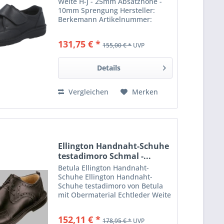
Weite H-J - 25mm Absatzhöhe -
10mm Sprengung Hersteller:
Berkemann Artikelnummer:
05704-906 Modell: Biel markus
Farbe: schwarz Obermaterial:
131,75 € *
155,00 € *
UVP
Leder/Stretch
Produkteigenschaften:
Weichbettung Wechselfußbett.
Details
Vergleichen
Merken
Ellington Handnaht-Schuhe
testadimoro Schmal -...
Betula Ellington Handnaht-
Schuhe Ellington Handnaht-
Schuhe testadimoro von Betula
mit Obermaterial Echtleder Weite
Schmal. Jetzt die komfortablen
und hochwertigen Betula Schuhe
152,11 € *
178,95 € *
UVP
bestellen. Hersteller: Betula