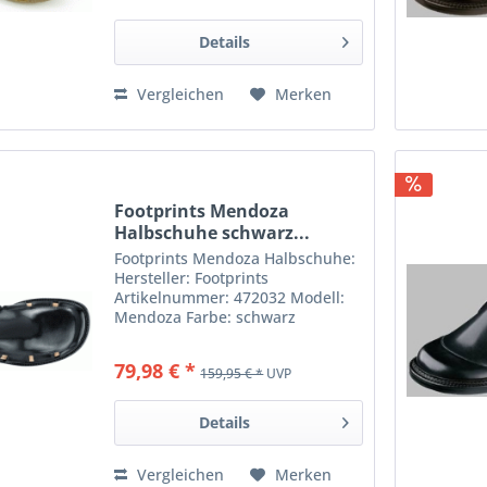
Details
Vergleichen
Merken
Footprints Mendoza
Halbschuhe schwarz...
Footprints Mendoza Halbschuhe:
Hersteller: Footprints
Artikelnummer: 472032 Modell:
Mendoza Farbe: schwarz
Obermaterial: Echt leder
Fußbettmaterial: Naturkork/echt
79,98 € *
159,95 € *
UVP
leder Sohlenmaterial: Echt leder
Schnalle Material: Ohne
schnalle...
Details
Vergleichen
Merken