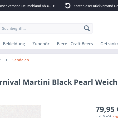
ser Versand Deutschland ab 49,- €
Kostenloser Rückversand De
Bekleidung
Zubehör
Biere - Craft Beers
Getränk
t
Sandalen
rnival Martini Black Pearl Weic
79,95 
inkl. MwSt.
zzg