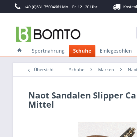
+49-(0)631-75004661 Mo. - Fr. 12 - 20 Uhr
Kostenlo
Sportnahrung
Schuhe
Einlegesohlen
Übersicht
Schuhe
Marken
Nao
Naot Sandalen Slipper Ca
Mittel