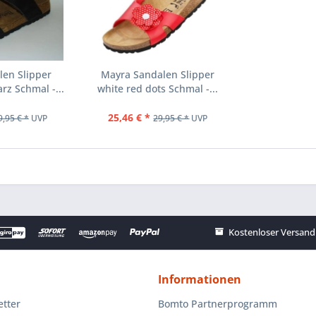
len Slipper
Mayra Sandalen Slipper
z Schmal -...
white red dots Schmal -...
25,46 € *
9,95 € *
UVP
29,95 € *
UVP
Kostenloser Versand 
Informationen
tter
Bomto Partnerprogramm