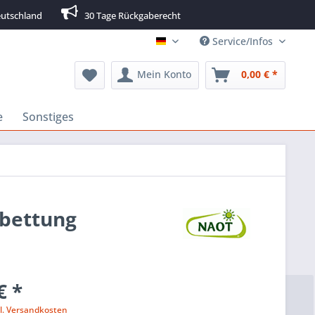
utschland
30 Tage Rückgaberecht
Service/Infos
Deutsch
Mein Konto
0,00 € *
e
Sonstiges
hbettung
€ *
l. Versandkosten